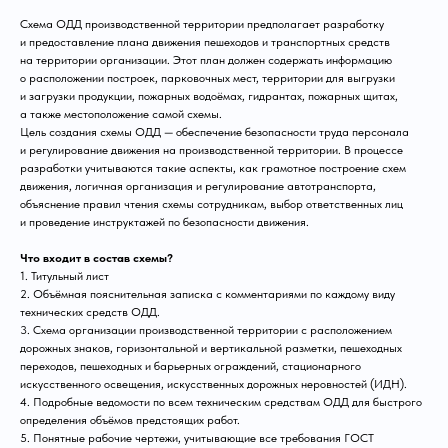
Схема ОДД производственной территории предполагает разработку
и предоставление плана движения пешеходов и транспортных средств
на территории организации. Этот план должен содержать информацию
о расположении построек, парковочных мест, территории для выгрузки
и загрузки продукции, пожарных водоёмах, гидрантах, пожарных щитах,
а также местоположение самой схемы.
Цель создания схемы ОДД — обеспечение безопасности труда персонала
и регулирование движения на производственной территории. В процессе
разработки учитываются такие аспекты, как грамотное построение схем
движения, логичная организация и регулирование автотранспорта,
объяснение правил чтения схемы сотрудникам, выбор ответственных лиц
и проведение инструктажей по безопасности движения.
Что входит в состав схемы?
1. Титульный лист
2. Объёмная пояснительная записка с комментариями по каждому виду
технических средств ОДД.
3. Схема организации производственной территории с расположением
дорожных знаков, горизонтальной и вертикальной разметки, пешеходных
переходов, пешеходных и барьерных ограждений, стационарного
искусственного освещения, искусственных дорожных неровностей (ИДН).
4. Подробные ведомости по всем техническим средствам ОДД для быстрого
определения объёмов предстоящих работ.
5. Понятные рабочие чертежи, учитывающие все требования ГОСТ